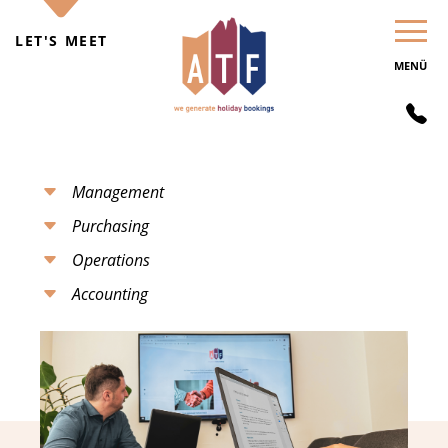
LET'S MEET
MENÜ
2 055072
f.holiday
Management
Purchasing
Operations
Accounting